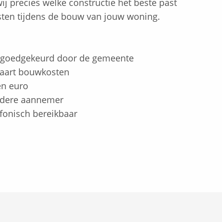
j precies welke constructie het beste past
sten tijdens de bouw van jouw woning.
 goedgekeurd door de gemeente
paart bouwkosten
en euro
iedere aannemer
lefonisch bereikbaar