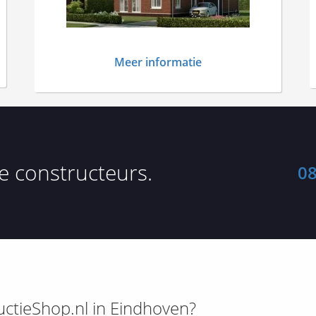
Meer informatie
 constructeurs.
08
uctieShop.nl in Eindhoven?