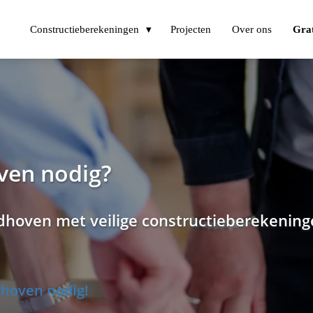
Constructieberekeningen
Projecten
Over ons
Grat
ven nodig?
ndhoven met veilige constructieberekenin
ndhoven nodig!