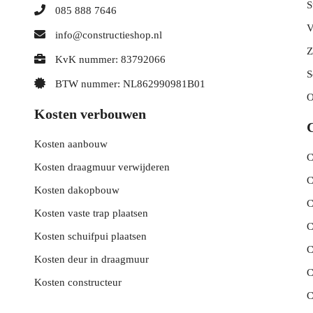
S
085 888 7646
V
info@constructieshop.nl
Z
KvK nummer: 83792066
S
BTW nummer: NL862990981B01
O
Kosten verbouwen
C
Kosten aanbouw
C
Kosten draagmuur verwijderen
C
Kosten dakopbouw
C
Kosten vaste trap plaatsen
C
Kosten schuifpui plaatsen
C
Kosten deur in draagmuur
C
Kosten constructeur
C