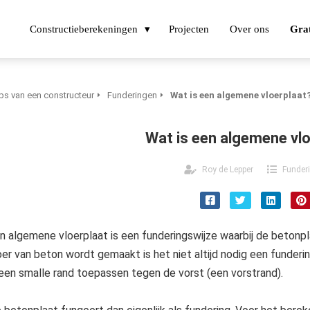
Constructieberekeningen
Projecten
Over ons
Grat
ps van een constructeur
Funderingen
Wat is een algemene vloerplaat
Wat is een algemene vlo
Roy de Lepper
Funder
n algemene vloerplaat is een funderingswijze waarbij de betonpl
oer van beton wordt gemaakt is het niet altijd nodig een funde
 een smalle rand toepassen tegen de vorst (een vorstrand).
Een fundering is het constructiedeel dat 