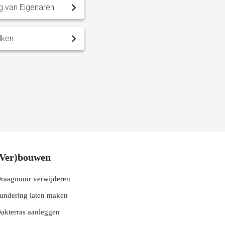
g van Eigenaren
lken
ur
(Ver)bouwen
raagmuur verwijderen
undering laten maken
akterras aanleggen