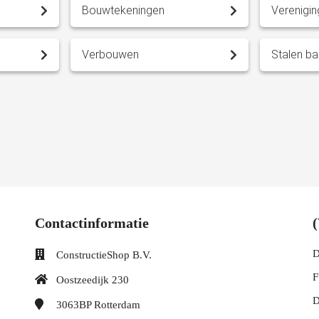
Bouwtekeningen
Verenigin
Verbouwen
Stalen ba
Funderingen
Draagmu
nstructieShop.nl
Constructieberekeningen
Contactinformatie
D
ConstructieShop B.V.
F
Oostzeedijk 230
D
3063BP
Rotterdam