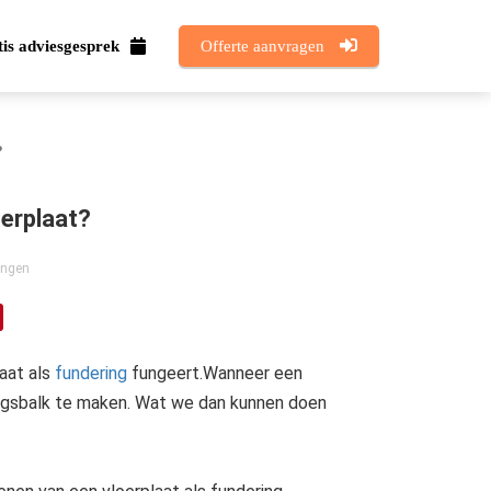
is adviesgesprek
Offerte aanvragen
?
erplaat?
ingen
aat als
fundering
fungeert.Wanneer een
ringsbalk te maken. Wat we dan kunnen doen
ervoor dat dat het gewicht van het gebouw en de bijbehorende krachten worden overgedragen op de draagkrachtige ondergrond. Een fundering zorgt ervoor dat een gebouw sterk,..