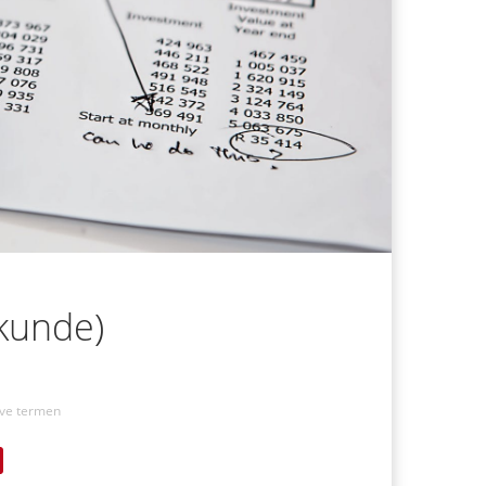
kunde)
eve termen