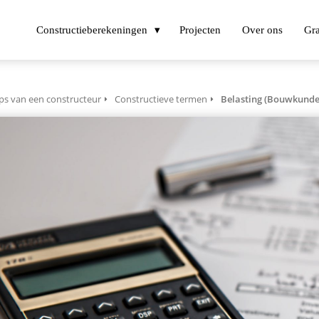
Constructieberekeningen
Projecten
Over ons
Gra
ps van een constructeur
Constructieve termen
Belasting (Bouwkunde