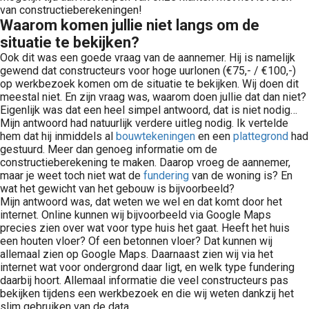
van constructieberekeningen!
Waarom komen jullie niet langs om de
situatie te bekijken?
Ook dit was een goede vraag van de aannemer. Hij is namelijk
gewend dat constructeurs voor hoge uurlonen (€75,- / €100,-)
op werkbezoek komen om de situatie te bekijken. Wij doen dit
meestal niet. En zijn vraag was, waarom doen jullie dat dan niet?
Eigenlijk was dat een heel simpel antwoord, dat is niet nodig…
Mijn antwoord had natuurlijk verdere uitleg nodig. Ik vertelde
hem dat hij inmiddels al
bouwtekeningen
en een
plattegrond
had
gestuurd. Meer dan genoeg informatie om de
constructieberekening te maken. Daarop vroeg de aannemer,
maar je weet toch niet wat de
fundering
van de woning is? En
wat het gewicht van het gebouw is bijvoorbeeld?
Mijn antwoord was, dat weten we wel en dat komt door het
internet. Online kunnen wij bijvoorbeeld via Google Maps
precies zien over wat voor type huis het gaat. Heeft het huis
een houten vloer? Of een betonnen vloer? Dat kunnen wij
allemaal zien op Google Maps. Daarnaast zien wij via het
internet wat voor ondergrond daar ligt, en welk type fundering
daarbij hoort. Allemaal informatie die veel constructeurs pas
bekijken tijdens een werkbezoek en die wij weten dankzij het
slim gebruiken van de data.