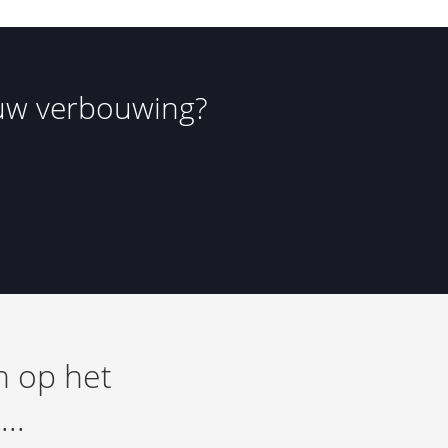
ouw verbouwing?
n op het
..