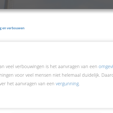
g en verbouwen
van veel verbouwingen is het aanvragen van een
omgevi
ningen voor veel mensen niet helemaal duidelijk. Daar
over het aanvragen van een
vergunning
.
Een omgevingsvergunning moet je aanvragen als je constructieve aanpassingen gaat doen aan jouw huis. De verbouwregels zijn vastgelegd in de Besluit bouwwerken leefomgeving. 