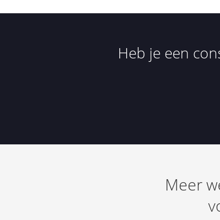
Heb je een con
Meer we
v