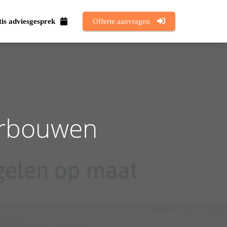
is adviesgesprek
Offerte aanvragen
erbouwen