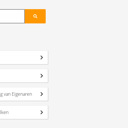
w
ng van Eigenaren
alken