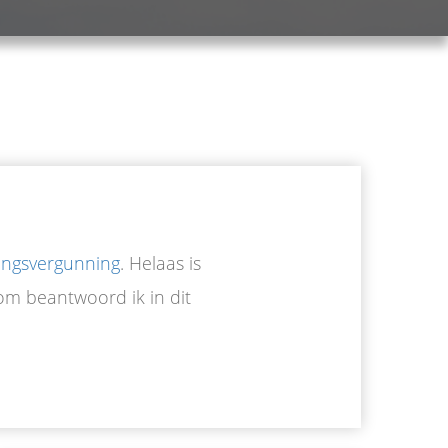
ngsvergunning
. Helaas is
om beantwoord ik in dit
Via de website van het Omgevingsloket kun..