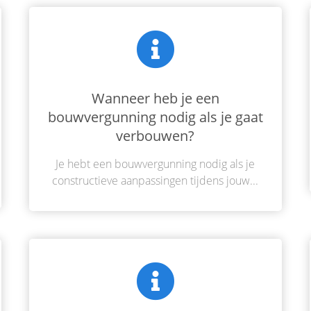
Via het omgevingsloket kun je aanvraag doen voor een omgevingsvergunning & een watervergunning. Je moet een omgevingsvergunning aanvragen als je gaat verbouwen en bijvoorbeeld constructieve wijzigingen gaat doen..
Wanneer heb je een
bouwvergunning nodig als je gaat
verbouwen?
Je hebt een bouwvergunning nodig als je
constructieve aanpassingen tijdens jouw...